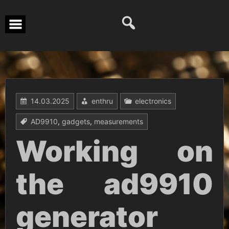
Перейти
к
содержимому
14.03.2025
enthru
electronics
AD9910
,
gadgets
,
measurements
Working on
the ad9910
generator