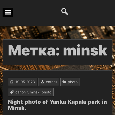
Перейти
к
содержимому
Метка:
minsk
19.05.2023
enthru
photo
canon r
,
minsk
,
photo
Night photo of Yanka Kupala park in
Minsk.