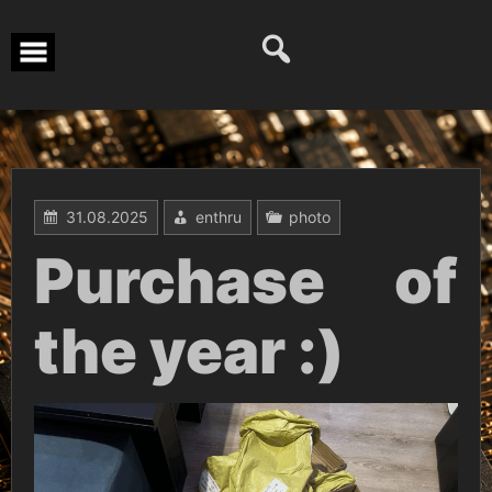
Перейти
к
содержимому
31.08.2025
enthru
photo
Purchase of
the year :)