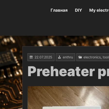
Перейти
к
содержимому
Главная
DIY
My electr
22.07.2025
enthru
electronics
,
tool
Preheater p