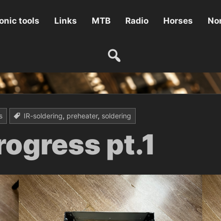
onic tools
Links
MTB
Radio
Horses
Non
s
IR-soldering
,
preheater
,
soldering
rogress pt.1