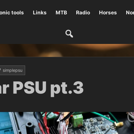
onic tools
Links
MTB
Radio
Horses
Non
simplepsu
ar PSU pt.3