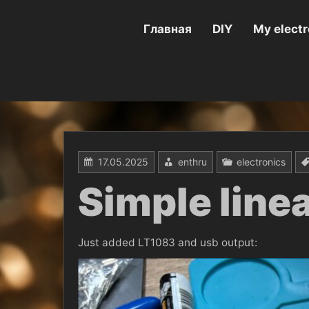
Перейти
к
содержимому
Главная
DIY
My electr
17.05.2025
enthru
electronics
Simple line
Just added LT1083 and usb output: