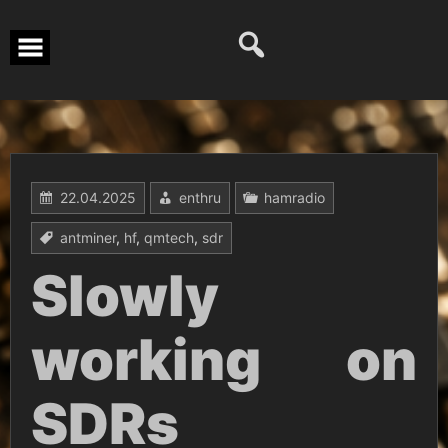
Перейти
к
содержимому
22.04.2025
enthru
hamradio
antminer
,
hf
,
qmtech
,
sdr
Slowly
working on
SDRs