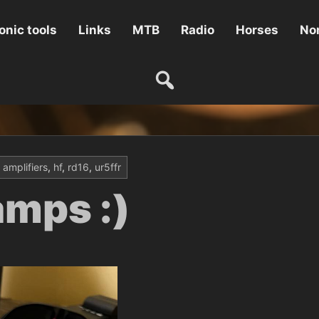
onic tools
Links
MTB
Radio
Horses
Non
amplifiers
,
hf
,
rd16
,
ur5ffr
amps :)