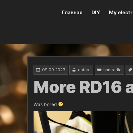
Перейти
к
содержимому
Главная
DIY
My electr
09.09.2023
enthru
hamradio
More RD16 
Was bored